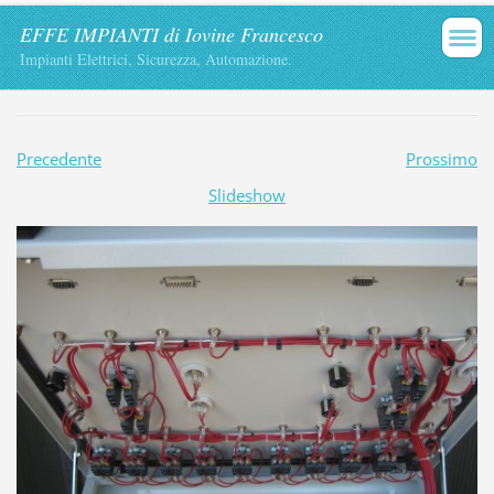
EFFE IMPIANTI di Iovine Francesco
Impianti Elettrici, Sicurezza, Automazione.
Precedente
Prossimo
Slideshow